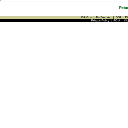
Retu
USA Gov
|
No Fear Act
|
DOI
|
Di
Privacy Policy
|
FOIA
|
Ki