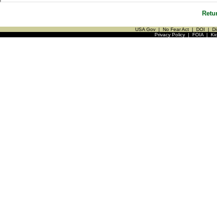
Retu
USA Gov
|
No Fear Act
|
DOI
|
Di
Privacy Policy
|
FOIA
|
Ki