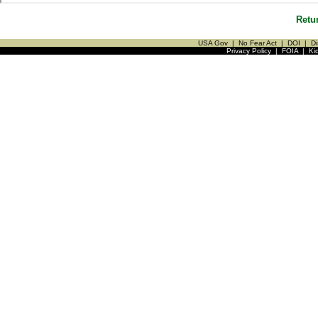
Retu
USA Gov
|
No Fear Act
|
DOI
|
Di
Privacy Policy
|
FOIA
|
Ki