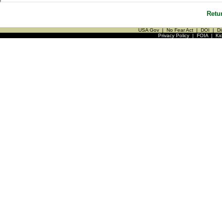
Retu
USA Gov
|
No Fear Act
|
DOI
|
Di
Privacy Policy
|
FOIA
|
Ki