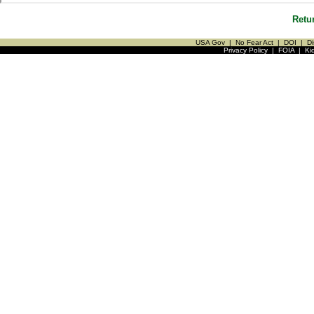
Retu
USA Gov
|
No Fear Act
|
DOI
|
Di
Privacy Policy
|
FOIA
|
Ki