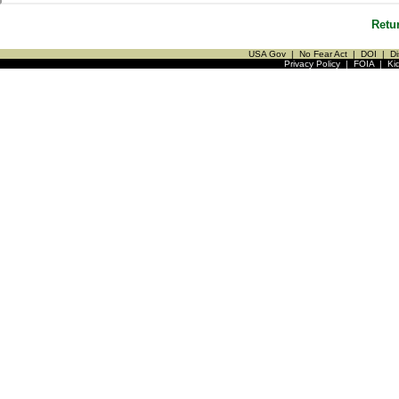
Retu
USA Gov
|
No Fear Act
|
DOI
|
Di
Privacy Policy
|
FOIA
|
Ki