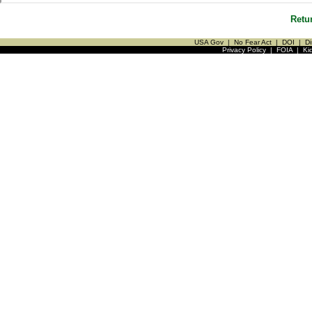
Retu
USA Gov
|
No Fear Act
|
DOI
|
Di
Privacy Policy
|
FOIA
|
Ki