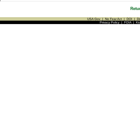
Retu
USA Gov
|
No Fear Act
|
DOI
|
Di
Privacy Policy
|
FOIA
|
Ki