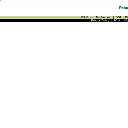
Retu
USA Gov
|
No Fear Act
|
DOI
|
Di
Privacy Policy
|
FOIA
|
Ki