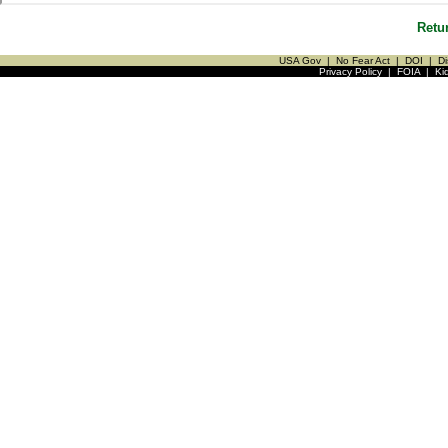
Retu
USA Gov
|
No Fear Act
|
DOI
|
Di
Privacy Policy
|
FOIA
|
Ki