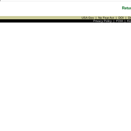
Retu
USA Gov
|
No Fear Act
|
DOI
|
Di
Privacy Policy
|
FOIA
|
Ki