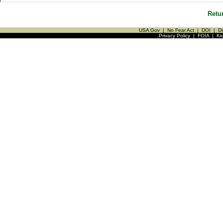
Retu
USA Gov
|
No Fear Act
|
DOI
|
Di
Privacy Policy
|
FOIA
|
Ki