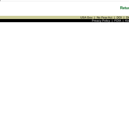
Retu
USA Gov
|
No Fear Act
|
DOI
|
Di
Privacy Policy
|
FOIA
|
Ki