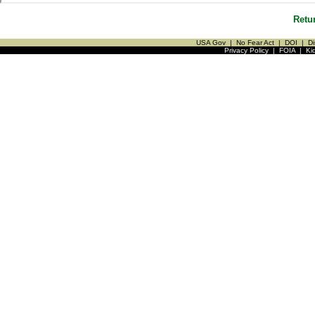
Retu
USA Gov
|
No Fear Act
|
DOI
|
Di
Privacy Policy
|
FOIA
|
Ki