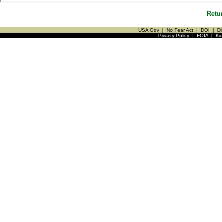
Retu
USA Gov
|
No Fear Act
|
DOI
|
Di
Privacy Policy
|
FOIA
|
Ki