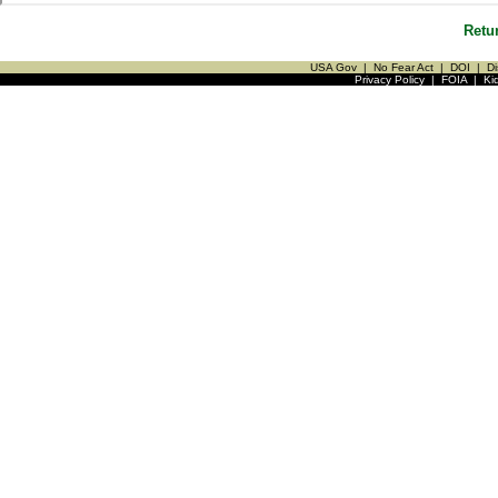
Retu
USA Gov
|
No Fear Act
|
DOI
|
Di
Privacy Policy
|
FOIA
|
Ki