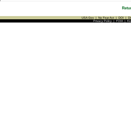
Retu
USA Gov
|
No Fear Act
|
DOI
|
Di
Privacy Policy
|
FOIA
|
Ki