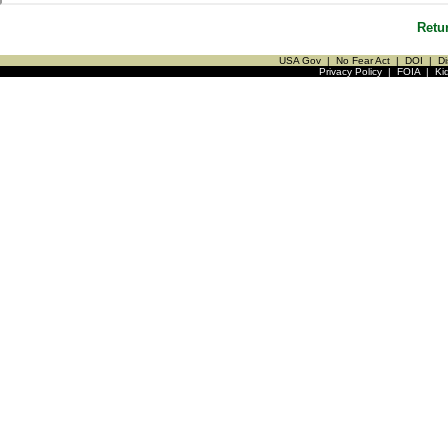
Retu
USA Gov
|
No Fear Act
|
DOI
|
Di
Privacy Policy
|
FOIA
|
Ki