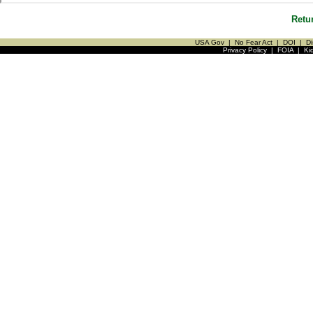
Retu
USA Gov
|
No Fear Act
|
DOI
|
Di
Privacy Policy
|
FOIA
|
Ki