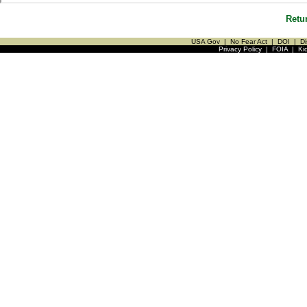
Retu
USA Gov
|
No Fear Act
|
DOI
|
Di
Privacy Policy
|
FOIA
|
Ki