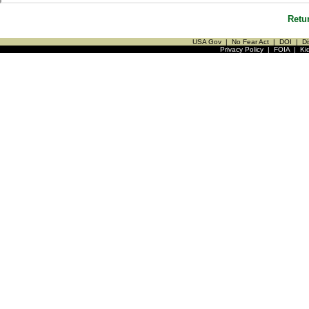
Retu
USA Gov
|
No Fear Act
|
DOI
|
Di
Privacy Policy
|
FOIA
|
Ki