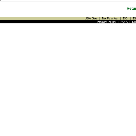
Retu
USA Gov
|
No Fear Act
|
DOI
|
Di
Privacy Policy
|
FOIA
|
Ki