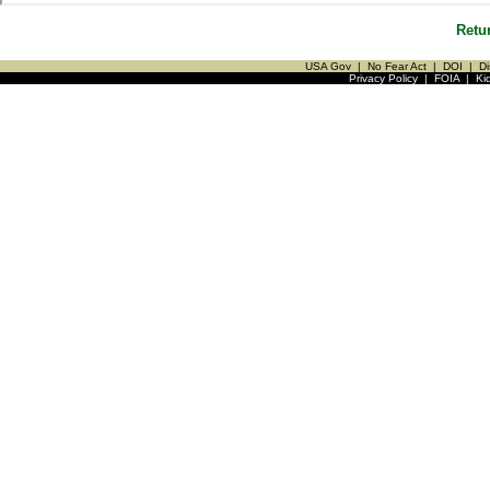
Retu
USA Gov
|
No Fear Act
|
DOI
|
Di
Privacy Policy
|
FOIA
|
Ki