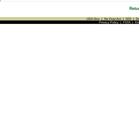
Retu
USA Gov
|
No Fear Act
|
DOI
|
Di
Privacy Policy
|
FOIA
|
Ki