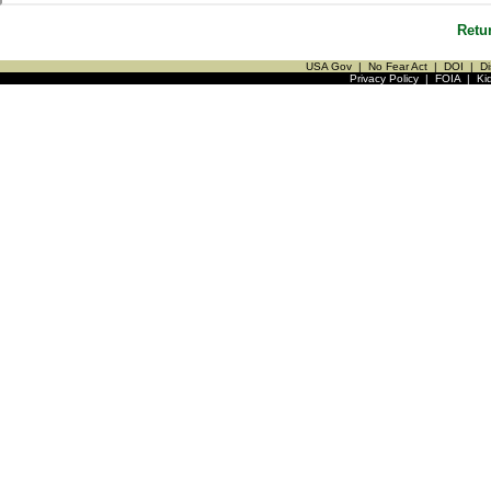
Retu
USA Gov
|
No Fear Act
|
DOI
|
Di
Privacy Policy
|
FOIA
|
Ki