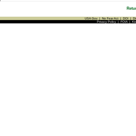
Retu
USA Gov
|
No Fear Act
|
DOI
|
Di
Privacy Policy
|
FOIA
|
Ki