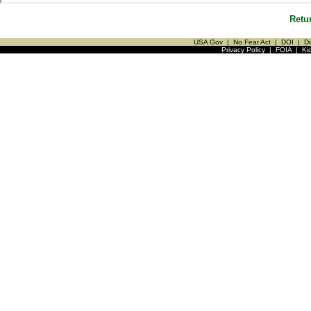
Retu
USA Gov
|
No Fear Act
|
DOI
|
Di
Privacy Policy
|
FOIA
|
Ki