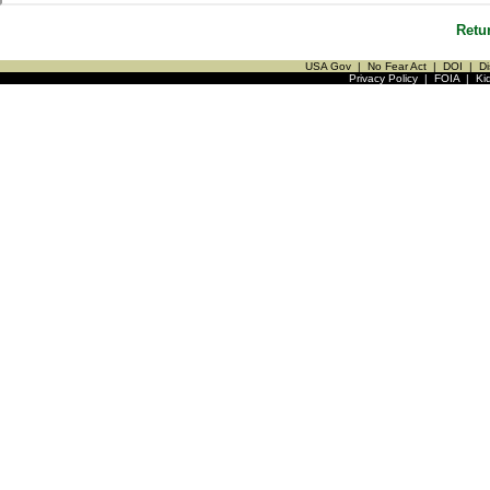
Retu
USA Gov
|
No Fear Act
|
DOI
|
Di
Privacy Policy
|
FOIA
|
Ki