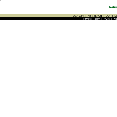
Retu
USA Gov
|
No Fear Act
|
DOI
|
Di
Privacy Policy
|
FOIA
|
Ki