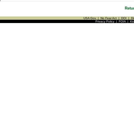
Retu
USA Gov
|
No Fear Act
|
DOI
|
Di
Privacy Policy
|
FOIA
|
Ki