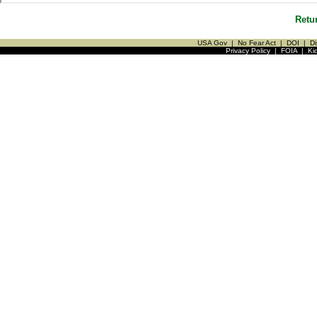
Retu
USA Gov
|
No Fear Act
|
DOI
|
Di
Privacy Policy
|
FOIA
|
Ki