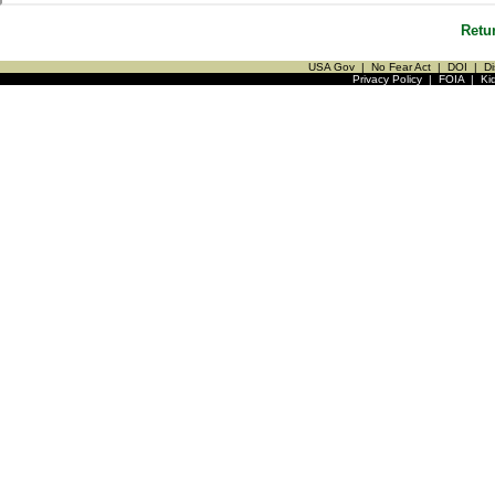
Retu
USA Gov
|
No Fear Act
|
DOI
|
Di
Privacy Policy
|
FOIA
|
Ki