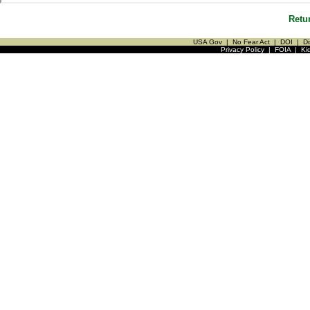
Retu
USA Gov
|
No Fear Act
|
DOI
|
Di
Privacy Policy
|
FOIA
|
Ki