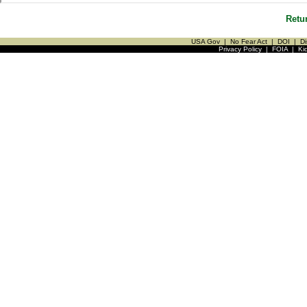
Retu
USA Gov
|
No Fear Act
|
DOI
|
Di
Privacy Policy
|
FOIA
|
Ki