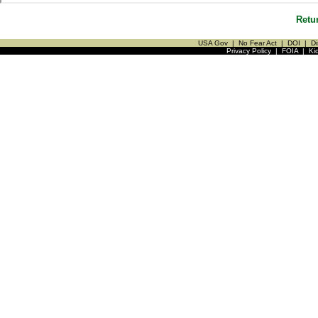
Retu
USA Gov
|
No Fear Act
|
DOI
|
Di
Privacy Policy
|
FOIA
|
Ki