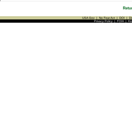
Retu
USA Gov
|
No Fear Act
|
DOI
|
Di
Privacy Policy
|
FOIA
|
Ki