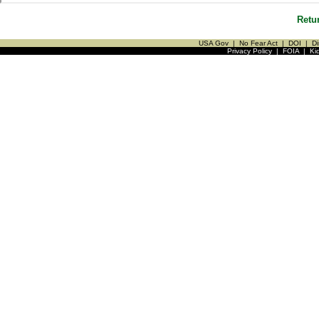
Retu
USA Gov
|
No Fear Act
|
DOI
|
Di
Privacy Policy
|
FOIA
|
Ki