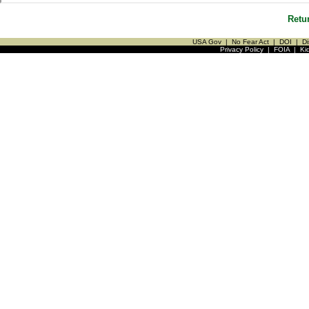
Retu
USA Gov
|
No Fear Act
|
DOI
|
Di
Privacy Policy
|
FOIA
|
Ki