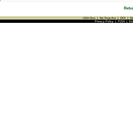
Retu
USA Gov
|
No Fear Act
|
DOI
|
Di
Privacy Policy
|
FOIA
|
Ki