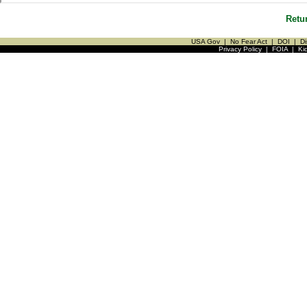
Retu
USA Gov
|
No Fear Act
|
DOI
|
Di
Privacy Policy
|
FOIA
|
Ki