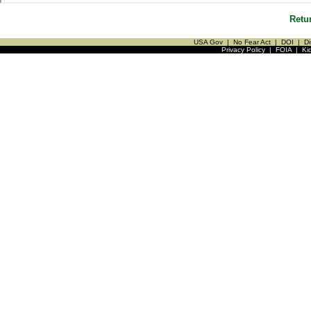
Retu
USA Gov
|
No Fear Act
|
DOI
|
Di
Privacy Policy
|
FOIA
|
Ki