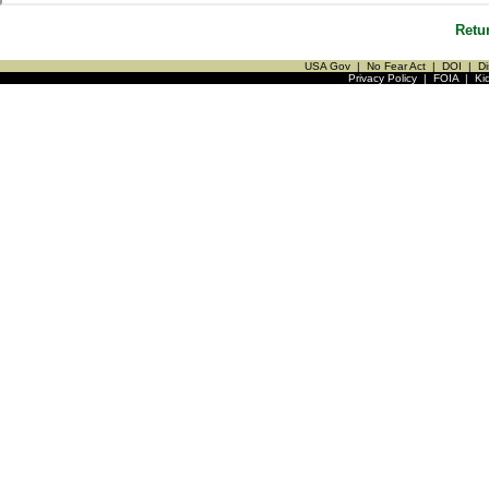
Retu
USA Gov
|
No Fear Act
|
DOI
|
Di
Privacy Policy
|
FOIA
|
Ki