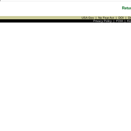
Retu
USA Gov
|
No Fear Act
|
DOI
|
Di
Privacy Policy
|
FOIA
|
Ki