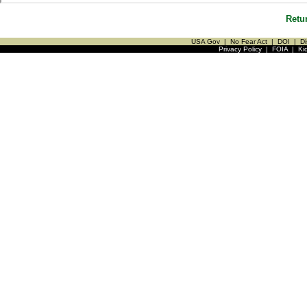
Retu
USA Gov
|
No Fear Act
|
DOI
|
Di
Privacy Policy
|
FOIA
|
Ki