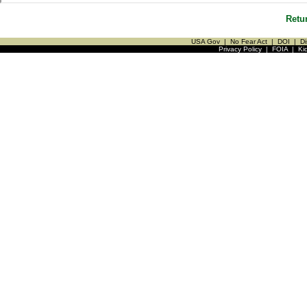
Retu
USA Gov
|
No Fear Act
|
DOI
|
Di
Privacy Policy
|
FOIA
|
Ki