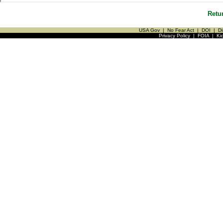
Retu
USA Gov
|
No Fear Act
|
DOI
|
Di
Privacy Policy
|
FOIA
|
Ki