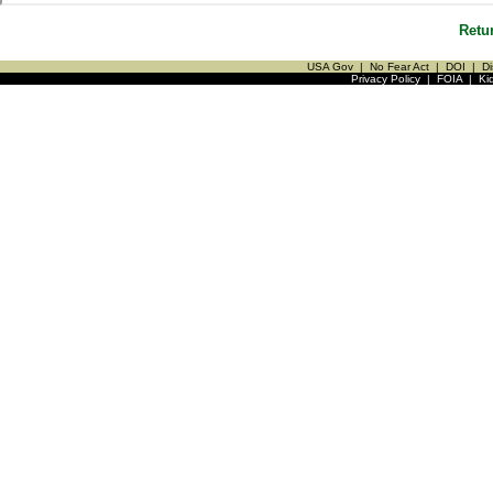
Retu
USA Gov
|
No Fear Act
|
DOI
|
Di
Privacy Policy
|
FOIA
|
Ki