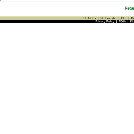
Retu
USA Gov
|
No Fear Act
|
DOI
|
Di
Privacy Policy
|
FOIA
|
Ki