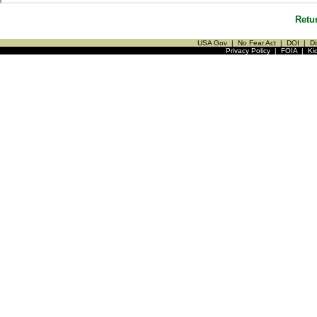
Retu
USA Gov
|
No Fear Act
|
DOI
|
Di
Privacy Policy
|
FOIA
|
Ki