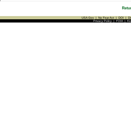
Retu
USA Gov
|
No Fear Act
|
DOI
|
Di
Privacy Policy
|
FOIA
|
Ki